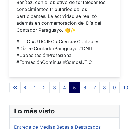
Benítez, con el objetivo de fortalecer los
conocimientos tributarios de los
participantes. La actividad se realizó
además en conmemoración del Día del
Contador Paraguayo. 👏✨
#UTIC #UTICJEC #CienciasContables
#DíaDelContadorParaguayo #DNIT
#CapacitaciónProfesional
#FormaciónContinua #SomosUTIC
1
2
3
4
5
6
7
8
9
10
Página 5 de 509
Lo más visto
Entrega de Medias Becas a Destacados