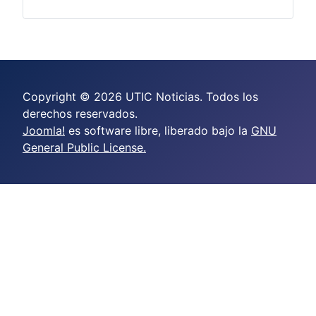
Copyright © 2026 UTIC Noticias. Todos los
derechos reservados.
Joomla!
es software libre, liberado bajo la
GNU
General Public License.
crazy time casino online
casino scores