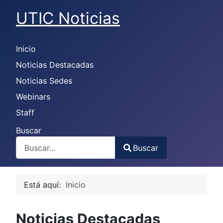
UTIC Noticias
Inicio
Noticias Destacadas
Noticias Sedes
Webinars
Staff
Buscar
Buscar
Type 2 or more characters for results.
Está aquí:
Inicio
Noticias Destacadas