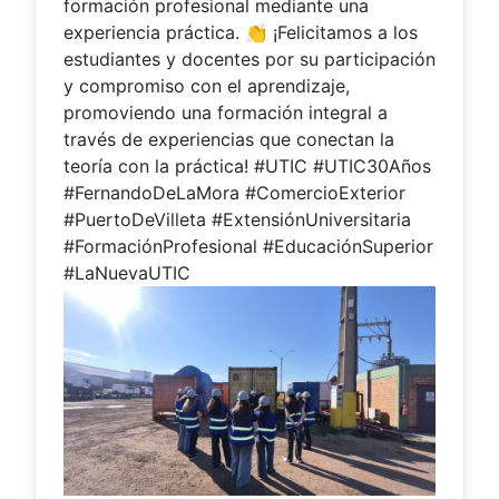
formación profesional mediante una
experiencia práctica. 👏 ¡Felicitamos a los
estudiantes y docentes por su participación
y compromiso con el aprendizaje,
promoviendo una formación integral a
través de experiencias que conectan la
teoría con la práctica! #UTIC #UTIC30Años
#FernandoDeLaMora #ComercioExterior
#PuertoDeVilleta #ExtensiónUniversitaria
#FormaciónProfesional #EducaciónSuperior
#LaNuevaUTIC