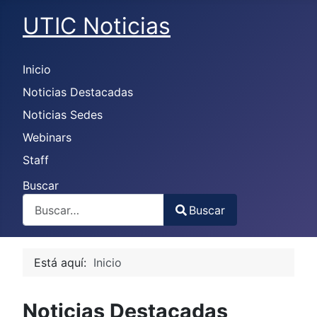
UTIC Noticias
Inicio
Noticias Destacadas
Noticias Sedes
Webinars
Staff
Buscar
Buscar
Type 2 or more characters for results.
Está aquí:
Inicio
Noticias Destacadas