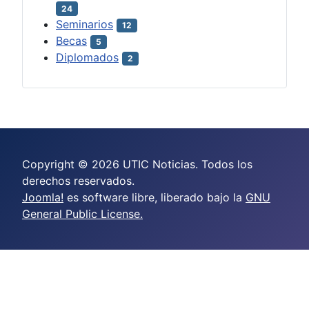
24
Seminarios
12
Becas
5
Diplomados
2
Copyright © 2026 UTIC Noticias. Todos los
derechos reservados.
Joomla!
es software libre, liberado bajo la
GNU
General Public License.
crazy time casino online
casino scores