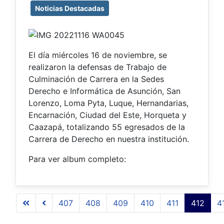
Noticias Destacadas
El día miércoles 16 de noviembre, se
realizaron la defensas de Trabajo de
Culminación de Carrera en la Sedes
Derecho e Informática de Asunción, San
Lorenzo, Loma Pyta, Luque, Hernandarias,
Encarnación, Ciudad del Este, Horqueta y
Caazapá, totalizando 55 egresados de la
Carrera de Derecho en nuestra institución.
Para ver album completo:
407
408
409
410
411
412
4
Página 412 de 509