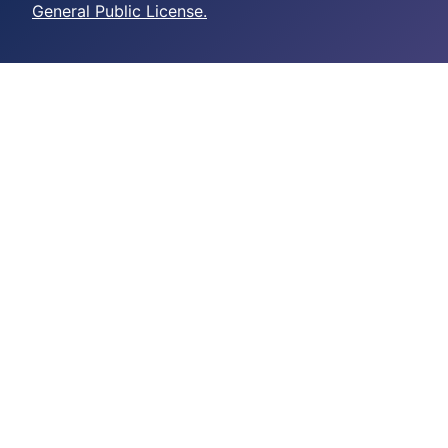
General Public License.
crazy time casino online
casino scores