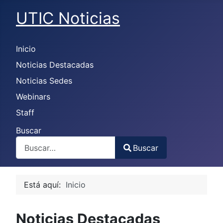
UTIC Noticias
Inicio
Noticias Destacadas
Noticias Sedes
Webinars
Staff
Buscar
Buscar
Type 2 or more characters for results.
Está aquí:
Inicio
Noticias Destacadas