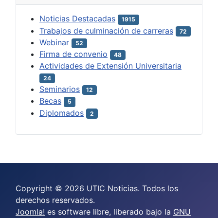
Noticias Destacadas
1915
Trabajos de culminación de carreras
72
Webinar
52
Firma de convenio
48
Actividades de Extensión Universitaria
24
Seminarios
12
Becas
5
Diplomados
2
Copyright © 2026 UTIC Noticias. Todos los
derechos reservados.
Joomla!
es software libre, liberado bajo la
GNU