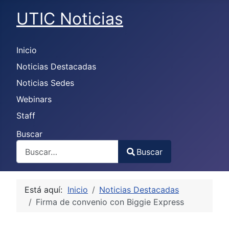
UTIC Noticias
Inicio
Noticias Destacadas
Noticias Sedes
Webinars
Staff
Buscar
Buscar
Type 2 or more characters for results.
Está aquí:
Inicio
Noticias Destacadas
Firma de convenio con Biggie Express