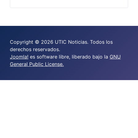
Copyright © 2026 UTIC Noticias. Todos los
derechos reservados.
Joomla!
es software libre, liberado bajo la
GNU
General Public License.
crazy time casino online
casino scores