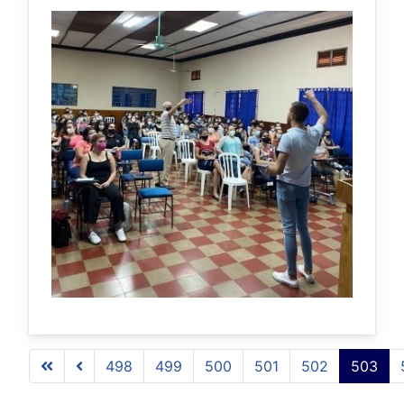
498
499
500
501
502
503
Página 503 de 509