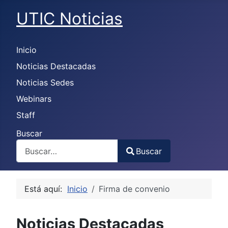
UTIC Noticias
Inicio
Noticias Destacadas
Noticias Sedes
Webinars
Staff
Buscar
Buscar
Type 2 or more characters for results.
Está aquí:
Inicio
Firma de convenio
Noticias Destacadas