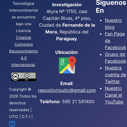
Síguenos
Tecnológica
Investigación
En
Intercontinental
Atyra Nº 1750, casi
se encuentra
Capitán Rivas, 4º piso,
Nuestro
bajo una
Ciudad de
Fernando de la
blog
Licencia
Mora
, República del
Fan Page
Creative
Paraguay
.
de
Commons
Facebook
Reconocimiento
Ubicación:
Grupo de
4.0
Facebook
Internacional
.
Nuestra
cuenta de
Twitter
Email
:
Nuestro
Copyright ©
repositorioutic@gmail.com
Canal el
2026 Todos los
Teléfono
: 595 21 591400
YouTube
derechos
reservados |
UTIC | D.T.I |