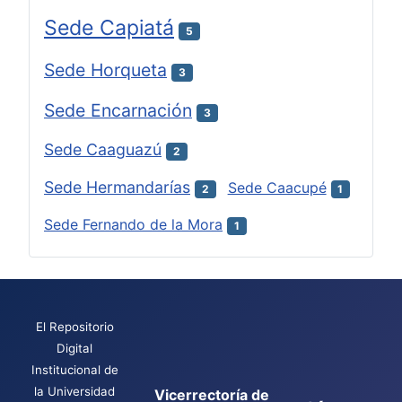
Sede Capiatá
5
Sede Horqueta
3
Sede Encarnación
3
Sede Caaguazú
2
Sede Hermandarías
Sede Caacupé
2
1
Sede Fernando de la Mora
1
El Repositorio
Digital
Institucional de
la Universidad
Vicerrectoría de