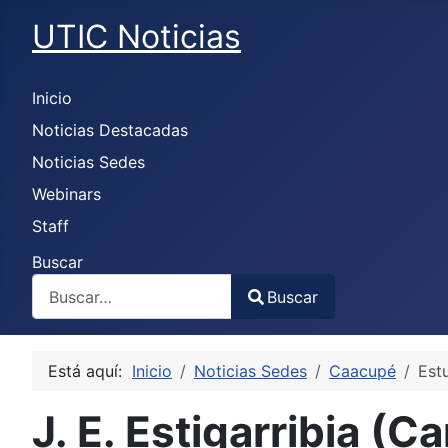
UTIC Noticias
Inicio
Noticias Destacadas
Noticias Sedes
Webinars
Staff
Buscar
Buscar
Type 2 or more characters for results.
Está aquí:
Inicio
Noticias Sedes
Caacupé
Est
J. E. Estigarribia (