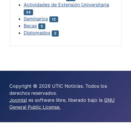
Actividades de Extensión Universitaria
24
Seminarios
12
Becas
5
Diplomados
2
Copyright © 2026 UTIC Noticias. Todos los
derechos reservados.
Joomla!
es software libre, liberado bajo la
GNU
General Public License.