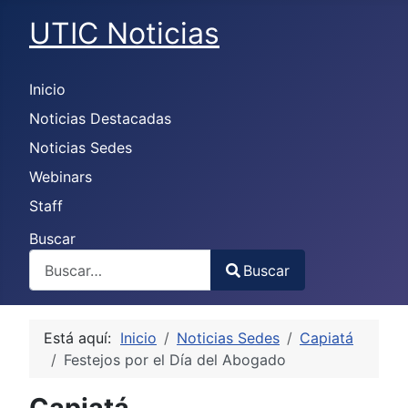
UTIC Noticias
Inicio
Noticias Destacadas
Noticias Sedes
Webinars
Staff
Buscar
Buscar
Type 2 or more characters for results.
Está aquí:
Inicio
Noticias Sedes
Capiatá
Festejos por el Día del Abogado
Capiatá