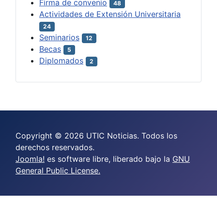
Firma de convenio
48
Actividades de Extensión Universitaria
24
Seminarios
12
Becas
5
Diplomados
2
Copyright © 2026 UTIC Noticias. Todos los
derechos reservados.
Joomla!
es software libre, liberado bajo la
GNU
General Public License.