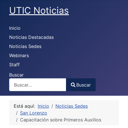
UTIC Noticias
Inicio
Noticias Destacadas
Noticias Sedes
Webinars
Staff
Buscar
Buscar
Type 2 or more characters for results.
Está aquí:
Inicio
Noticias Sedes
San Lorenzo
Capacitación sobre Primeros Auxilios