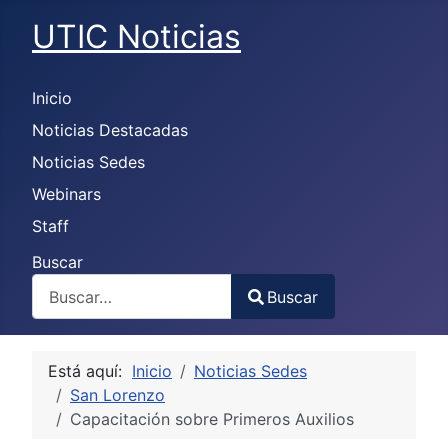
UTIC Noticias
Inicio
Noticias Destacadas
Noticias Sedes
Webinars
Staff
Buscar
Buscar
Type 2 or more characters for results.
Está aquí:
Inicio
Noticias Sedes
San Lorenzo
Capacitación sobre Primeros Auxilios