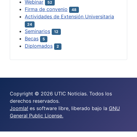
Webinar
52
Firma de convenio
48
Actividades de Extensión Universitaria
24
Seminarios
12
Becas
5
Diplomados
2
Copyright © 2026 UTIC Noticias. Todos los
derechos reservados.
Joomla!
es software libre, liberado bajo la
GNU
General Public License.