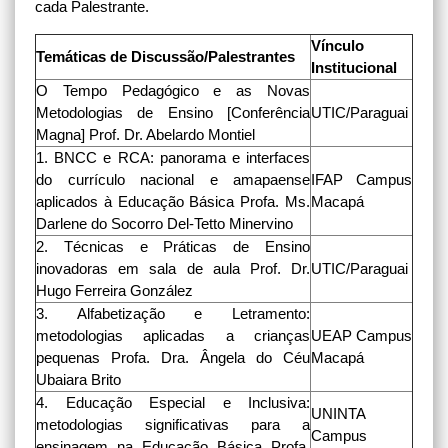
cada Palestrante.
Vínculo
Temáticas de Discussão/Palestrantes
Institucional
O Tempo Pedagógico e as Novas
Metodologias de Ensino [Conferência
UTIC/Paraguai
Magna] Prof. Dr. Abelardo Montiel
1. BNCC e RCA: panorama e interfaces
do currículo nacional e amapaense
IFAP Campus
aplicados à Educação Básica Profa. Ms.
Macapá
Darlene do Socorro Del-Tetto Minervino
2. Técnicas e Práticas de Ensino
inovadoras em sala de aula Prof. Dr.
UTIC/Paraguai
Hugo Ferreira González
3. Alfabetização e Letramento:
metodologias aplicadas a crianças
UEAP Campus
pequenas Profa. Dra. Ângela do Céu
Macapá
Ubaiara Brito
4. Educação Especial e Inclusiva:
UNINTA
metodologias significativas para a
Campus
ensinagem na Educação Básica Profa.