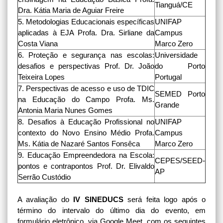
Tianguá/CE
Dra. Kátia Maria de Aguiar Freire
5. Metodologias Educacionais específicas
UNIFAP
aplicadas à EJA Profa. Dra. Sirliane da
Campus
Costa Viana
Marco Zero
6. Proteção e segurança nas escolas:
Universidade
desafios e perspectivas Prof. Dr. João
do Porto
Teixeira Lopes
Portugal
7. Perspectivas de acesso e uso de TDIC
SEMED Porto
na Educação do Campo Profa. Ms.
Grande
Antonia Maria Nunes Gomes
8. Desafios à Educação Profissional no
UNIFAP
contexto do Novo Ensino Médio Profa.
Campus
Ms. Kátia de Nazaré Santos Fonsêca
Marco Zero
9. Educação Empreendedora na Escola:
CEPES/SEED-
pontos e contrapontos Prof. Dr. Elivaldo
AP
Serrão Custódio
A avaliação do
IV SINEDUCS
será feita logo após o
término do intervalo do último dia do evento, em
formulário eletrônico, via Google Meet, com os seguintes