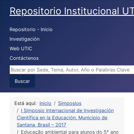
Repositorio Institucional U
Repositorio - Inicio
Investigación
Web UTIC
Contáctenos
Buscar...
Buscar
Está aquí:
Inicio
Simposios
I Simposio Internacional de Investigación
Científica en la Educación. Municipio de
Santana, Brasil – 2017
Educação ambiental para alunos do 5° ano