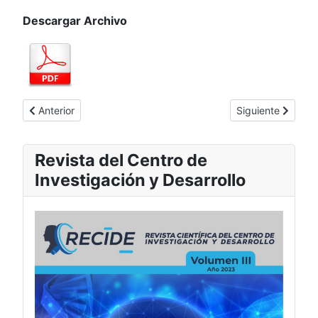
Descargar Archivo
Artículo anterior: Utilização de software autocad como instr
Artículo siguient
Anterior
Siguiente
Revista del Centro de
Investigación y Desarrollo