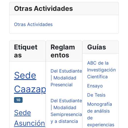
Otras Actividades
Otras Actividades
Etiquet
Reglam
Guías
as
entos
ABC de la
Investigación
Del Estudiante
Sede
Científica
| Modalidad
Presencial
Ensayo
Caazapá
De Tesis
10
Del Estudiante
Monografía
| Modalidad
de análisis
Sede
Semipresencial
de
y a distancia
Asunción
experiencias