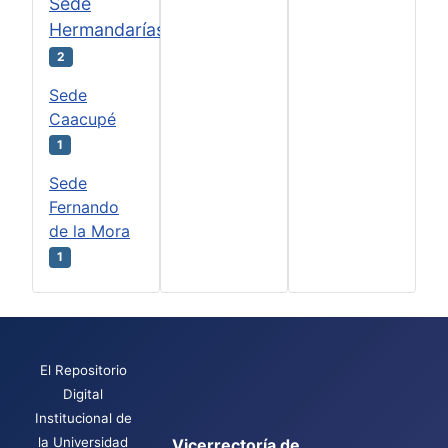
Sede
Hermandarías
2
Sede
Caacupé
1
Sede
Fernando
de la Mora
1
El Repositorio
Digital
Institucional de
la Universidad
Vicerrectoría de