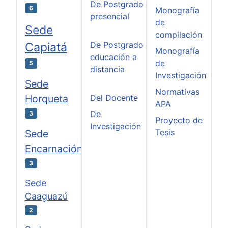
De Postgrado
6
Monografía
presencial
de
Sede
compilación
De Postgrado
Capiatá
Monografía
educación a
de
5
distancia
Investigación
Sede
Normativas
Horqueta
Del Docente
APA
De
3
Proyecto de
Investigación
Tesis
Sede
Encarnación
3
Sede
Caaguazú
2