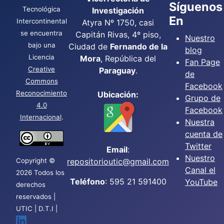
Síguenos
Tecnológica
Investigación
En
Intercontinental
Atyra Nº 1750, casi
se encuentra
Capitán Rivas, 4º piso,
Nuestro
bajo una
Ciudad de
Fernando de la
blog
Licencia
Mora
, República del
Fan Page
Creative
Paraguay
.
de
Commons
Facebook
Reconocimiento
Ubicación:
Grupo de
4.0
Facebook
Internacional
.
Nuestra
cuenta de
Twitter
Email
:
Nuestro
Copyright ©
repositorioutic@gmail.com
Canal el
2026 Todos los
Teléfono
: 595 21 591400
YouTube
derechos
reservados |
UTIC | D.T.I |